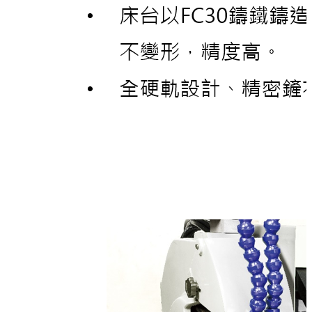
2000 x 2220 x 2278 mm
2500 kg
縱向X軸
270 mm
5000 mm/min
0.001 mm
橫向Z軸
350 mm
5000 mm/min
0.001 mm
研磨砂輪軸
405 mm
45 m/s
1 : 10 / 40 mm (ISO 40)
dia. 405 / 127 x 50 mm, dia. 405 / 152.4 x 50 mm