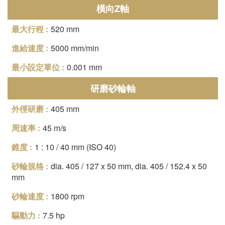
橫向Z軸
520 mm
5000 mm/min
0.001 mm
研磨砂輪軸
405 mm
45 m/s
1 : 10 / 40 mm (ISO 40)
dia. 405 / 127 x 50 mm, dia. 405 / 152.4 x 50
mm
1800 rpm
7.5 hp