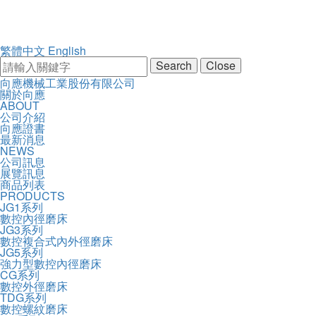
繁體中文
English
Search
Close
向
向應機械工業股份有限公司
開
主
關於向應
應
啟
ABOUT
導
機
主
公司介紹
覽
械
選
向應證書
Navigation
工
單
最新消息
業
NEWS
股
公司訊息
份
展覽訊息
有
商品列表
限
PRODUCTS
公
JG1系列
司
數控內徑磨床
JG3系列
數控複合式內外徑磨床
JG5系列
強力型數控內徑磨床
CG系列
數控外徑磨床
TDG系列
數控螺紋磨床