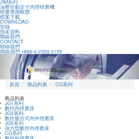
JIM系列
油壓自動定寸內徑研磨機
研磨專用軟體
檔案下載
DOWNLOAD
型錄
技術資料
聯絡我們
CONTACT
聯絡我們
聯絡我們
+886-4-2359-3159
Previous
Nex
首頁
商品列表
CG系列
商品列表
JG1系列
數控內徑磨床
JG3系列
數控複合式內外徑磨床
JG5系列
強力型數控內徑磨床
CG系列
數控外徑磨床