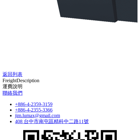
0.001 mm
研磨砂輪軸（Z軸）
max. Ø 100 mm
10000 rpm（標準）
3 hp
固定角度 0°／10°
研磨砂輪軸（Y軸）
max. Ø 100mm
返回列表
10000 rpm（標準）
Freight
Description
3 hp
運費說明
固定角度 0°／10°
聯絡我們
驅動力
+886-4-2359-3159
+886-4-2355-3366
伺服馬達 1.8 kw
jim.lumax@gmail.com
伺服馬達 1.8 kw
408 台中市南屯區精科中二路11號
伺服馬達 1.8 kw
1 hp